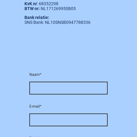
KvK nr
: 68352298
BTW nr:
NL171269950B05
Bank relatie:
SNS Bank: NL10SNSB0947788336
Naam
*
E-mail
*